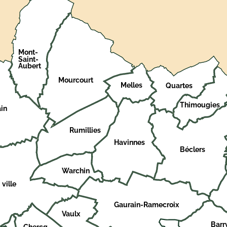
Mont-
Saint-
Aubert
Mourcourt
Melles
Quartes
Thimougies
in
Rumillies
Havinnes
Béclers
Warchin
 ville
Gaurain-Ramecroix
Vaulx
Barr
Chercq