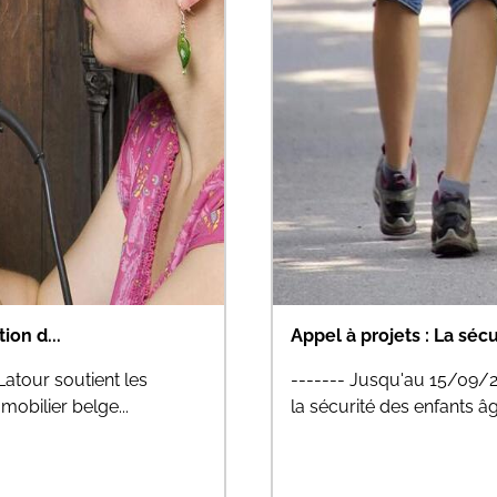
rcula...
Appel à projet jeunesse
atives dans le domaine de
------- Jusqu'au 16/09/26
ulation...
secteurs de l’Aide à la Je