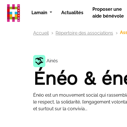
Panneau de gestion des cookies
Proposer une
Lamain
Actualités
aide bénévole
Ass
Accueil
Répertoire des associations
Ainés
Énéo & én
Énéo est un mouvement social qui rassemble
le respect, la solidarité, l’engagement volonta
et surtout sur la convivia...