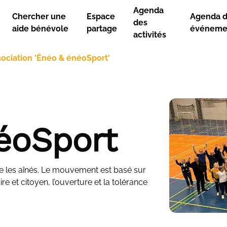
Agenda
Chercher une
Espace
Agenda 
des
aide bénévole
partage
événeme
activités
ociation 'Énéo & énéoSport'
éoSport
 les aînés. Le mouvement est basé sur
ire et citoyen, l’ouverture et la tolérance