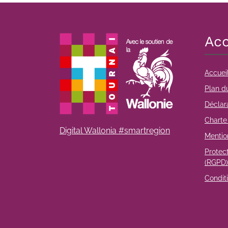
Acc
Accuei
Plan du
Déclara
Charte 
Digital Wallonia #smartregion
Mentio
Protec
(RGPD)
Conditi