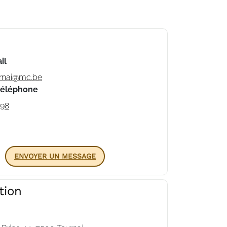
il
urnai@mc.be
téléphone
98
ENVOYER UN MESSAGE
tion