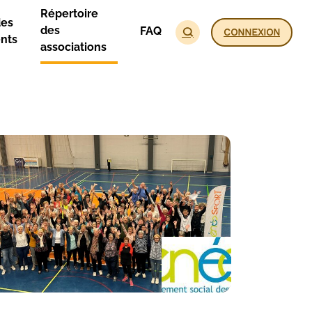
Répertoire
des
des
FAQ
CONNEXION
nts
associations