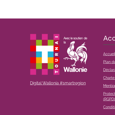
Acc
Accuei
Plan du
Déclara
Charte 
Digital Wallonia #smartregion
Mentio
Protec
(RGPD)
Conditi