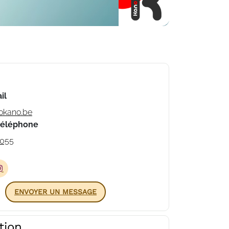
il
okano.be
téléphone
055
ENVOYER UN MESSAGE
tion