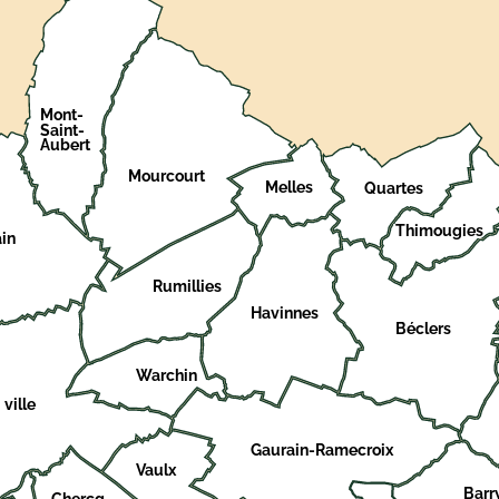
Mont-
Saint-
Aubert
Mourcourt
Melles
Quartes
Thimougies
in
Rumillies
Havinnes
Béclers
Warchin
 ville
Gaurain-Ramecroix
Vaulx
Barr
Chercq