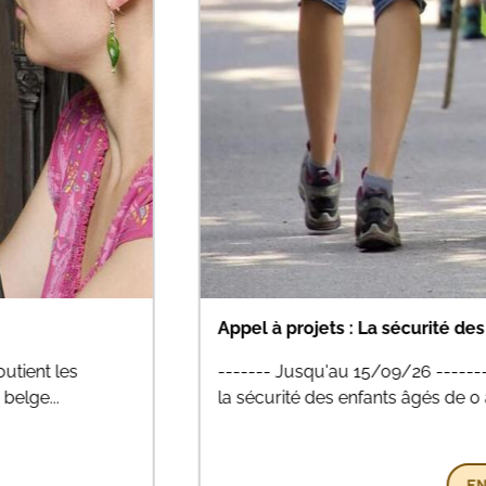
rcula...
Appel à projet jeunesse
atives dans le domaine de
------- Jusqu'au 16/09/26
ulation...
secteurs de l’Aide à la Je