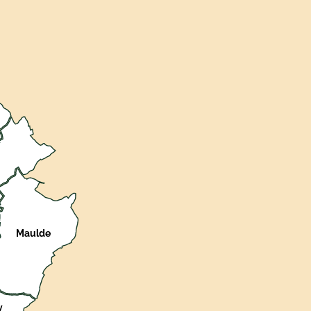
Maulde
y