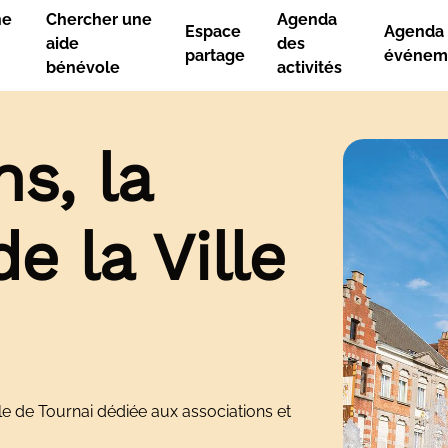
ne
Chercher une
Agenda
Espace
Agenda 
aide
des
partage
événem
bénévole
activités
ns, la
e la Ville
lle de Tournai dédiée aux associations et