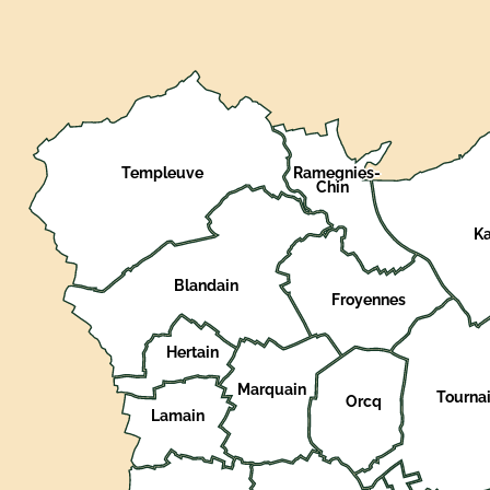
Templeuve
Ramegnies-
Chin
Ka
Blandain
Froyennes
Hertain
Marquain
Tournai
Orcq
Lamain