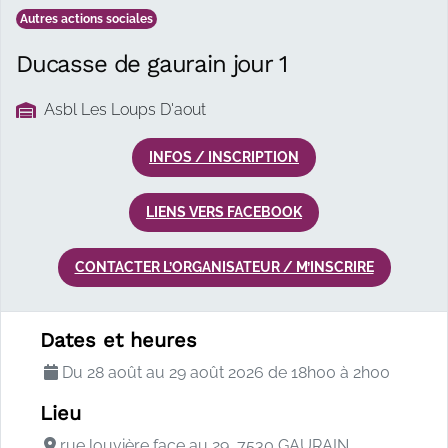
Autres actions sociales
Ducasse de gaurain jour 1
Asbl Les Loups D'aout
INFOS / INSCRIPTION
LIENS VERS FACEBOOK
CONTACTER L’ORGANISATEUR / M’INSCRIRE
Description de l'a
Dates et heures
Du 28 août au 29 août 2026 de 18h00 à 2h00
Lieu
rue louvière face au 29, 7530 GAURAIN