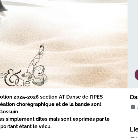
ualité
Da
motion 2025-2026 section AT Danse de l’IPES
 création chorégraphique et de la bande son),
L
 Gossuin
s simplement dites mais sont exprimés par le
portant étant le vécu.
Li