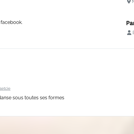
M
 facebook.
Pa
P
setcie
 danse sous toutes ses formes