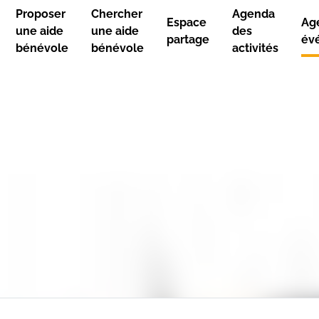
Proposer
Chercher
Agenda
Ag
Espace
une aide
une aide
des
év
partage
bénévole
bénévole
activités