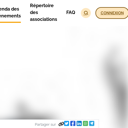
Répertoire
enda des
des
FAQ
CONNEXION
énements
associations
Partager sur