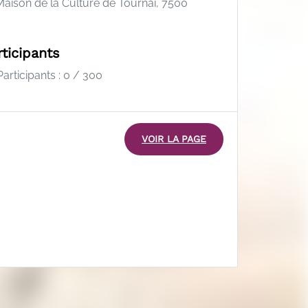
aison de la Culture de Tournai, 7500
rticipants
articipants : 0 / 300
VOIR LA PAGE