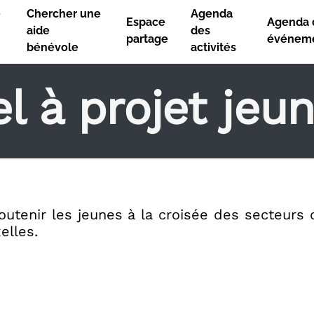
e
Chercher une
Agenda
Espace
Agenda 
aide
des
partage
événem
bénévole
activités
l à projet jeu
utenir les jeunes à la croisée des secteurs 
elles.